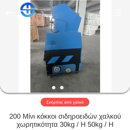
MACHINERY
CO.,
LTD.
All
Rights
Reserved.
Developed
by
ΑΡΧΙΚΉ
ECER
ΣΕΛΊΔΑ
ΠΡΟΪΌΝΤΑ
ΒΊΝΤΕΟ
ΣΧΕΤΙΚΆ
ΜΕ
Σκόρπας από χαλκό
ΕΜΆΣ
200 Μίνι κόκκοι σιδηροειδών χαλκού
χωρητικότητα 30kg / H 50kg / H