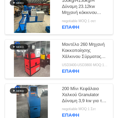
ΖΗΤΉΣΤΕ
100kg/H150kg/H
Δύναμη 23.12kw
ΈΝΑ
Μηχανή κόκκινου
ΑΠΌΣΠΑΣΜΑ
χαλκού 99%
negotiable MOQ:1 σετ
καθαρότητα
ΕΠΑΦΉ
SITEMAP
Μοντέλο 260 Μηχανή
ΠΟΛΙΤΙΚΉ
Κοκκοποίησης
Χάλκινου Σύρματος
ΑΠΟΡΡΉΤΟΥ
50-80 kg/H, Ισχύς 5.7
USD3400-USD3800 MOQ:1 σετ
kw
ΕΠΑΦΉ
200 Μίνι Κεφάλαιο
Χαλκού Granulator
Δύναμη 3,9 kw για το
σπίτι
negotiable MOQ:1 Σετ
ΕΠΑΦΉ