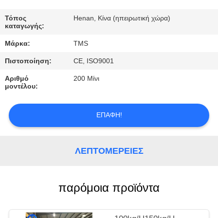
ΓΎΡΟΣ
ΕΡΓΟΣΤΑΣΊΩΝ
Τόπος
Henan, Κίνα (ηπειρωτική χώρα)
καταγωγής:
Μάρκα:
TMS
ΠΟΙΟΤΙΚΌΣ
Πιστοποίηση:
CE, ISO9001
ΈΛΕΓΧΟΣ
Αριθμό
200 Μίνι
μοντέλου:
ΕΠΑΦΉ
ΕΠΑΦΉ!
ΝΈΑ
ΛΕΠΤΟΜΈΡΕΙΕΣ
ΌΛΕΣ
ΟΙ
παρόμοια προϊόντα
ΠΕΡΙΠΤΏΣΕΙΣ